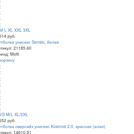
M
L
XL
XXL
3XL
 614
руб.
тболка унисекс Sensio, белая
тикул:
21185.60
енд:
Molti
корзину
S/S
M/L
XL/2XL
 652
руб.
тболка оверсайз унисекс Kosmos 2.0, красная (алая)
тикул:
14610.51