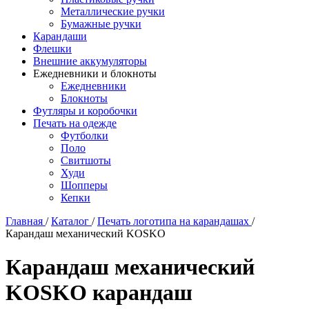
Металлические ручки
Бумажные ручки
Карандаши
Флешки
Внешние аккумуляторы
Ежедневники и блокноты
Ежедневники
Блокноты
Футляры и коробочки
Печать на одежде
Футболки
Поло
Свитшоты
Худи
Шопперы
Кепки
Главная
/
Каталог
/
Печать логотипа на карандашах
/
Карандаш механический KOSKO
Карандаш механический
KOSKO карандаш