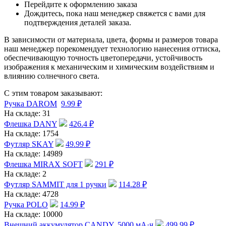
Перейдите к оформлению заказа
Дождитесь, пока наш менеджер свяжется с вами для
подтверждения деталей заказа.
В зависимости от материала, цвета, формы и размеров товара
наш менеджер порекомендует технологию нанесения оттиска,
обеспечивающую точность цветопередачи, устойчивость
изображения к механическим и химическим воздействиям и
влиянию солнечного света.
С этим товаром заказывают:
Ручка DAROM
9.99
₽
На складе:
31
Флешка DANY
426.4
₽
На складе:
1754
Футляр SKAY
49.99
₽
На складе:
14989
Флешка MIRAX SOFT
291
₽
На складе:
2
Футляр SAMMIT для 1 ручки
114.28
₽
На складе:
4728
Ручка POLO
14.99
₽
На складе:
10000
Внешний аккумулятор CANDY, 5000 мА·ч
499.99
₽