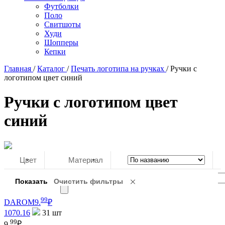
Футболки
Поло
Свитшоты
Худи
Шопперы
Кепки
Главная
/
Каталог
/
Печать логотипа на ручках
/
Ручки с
логотипом цвет синий
Ручки с логотипом цвет
синий
Цвет
Материал
99
DAROM
9.
₽
1070.16
31
шт
99
9.
₽