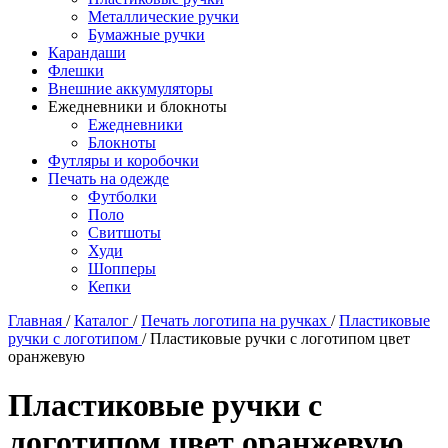
Металлические ручки
Бумажные ручки
Карандаши
Флешки
Внешние аккумуляторы
Ежедневники и блокноты
Ежедневники
Блокноты
Футляры и коробочки
Печать на одежде
Футболки
Поло
Свитшоты
Худи
Шопперы
Кепки
Главная
/
Каталог
/
Печать логотипа на ручках
/
Пластиковые
ручки с логотипом
/
Пластиковые ручки с логотипом цвет
оранжевую
Пластиковые ручки с
логотипом цвет оранжевую