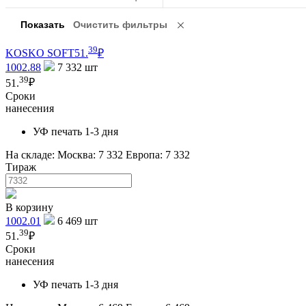
39
KOSKO SOFT
51.
₽
1002.88
7 332
шт
39
51.
₽
Сроки
нанесения
УФ печать 1-3 дня
На складе:
Москва: 7 332
Европа: 7 332
Тираж
В корзину
1002.01
6 469
шт
39
51.
₽
Сроки
нанесения
УФ печать 1-3 дня