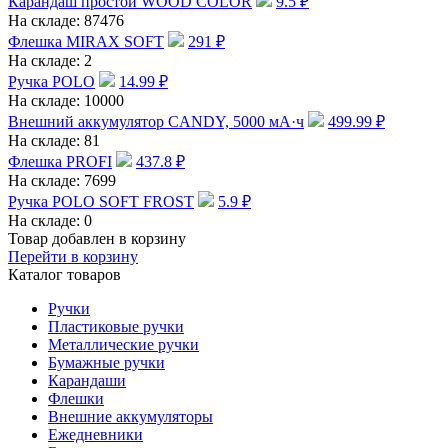
Карандаш простой WOOD COLOR
9.5
₽
На складе:
87476
Флешка MIRAX SOFT
291
₽
На складе:
2
Ручка POLO
14.99
₽
На складе:
10000
Внешний аккумулятор CANDY, 5000 мА·ч
499.99
₽
На складе:
81
Флешка PROFI
437.8
₽
На складе:
7699
Ручка POLO SOFT FROST
5.9
₽
На складе:
0
Товар добавлен в корзину
Перейти в корзину
Каталог товаров
Ручки
Пластиковые ручки
Металлические ручки
Бумажные ручки
Карандаши
Флешки
Внешние аккумуляторы
Ежедневники