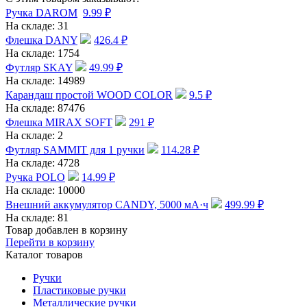
Ручка DAROM
9.99
₽
На складе:
31
Флешка DANY
426.4
₽
На складе:
1754
Футляр SKAY
49.99
₽
На складе:
14989
Карандаш простой WOOD COLOR
9.5
₽
На складе:
87476
Флешка MIRAX SOFT
291
₽
На складе:
2
Футляр SAMMIT для 1 ручки
114.28
₽
На складе:
4728
Ручка POLO
14.99
₽
На складе:
10000
Внешний аккумулятор CANDY, 5000 мА·ч
499.99
₽
На складе:
81
Товар добавлен в корзину
Перейти в корзину
Каталог товаров
Ручки
Пластиковые ручки
Металлические ручки