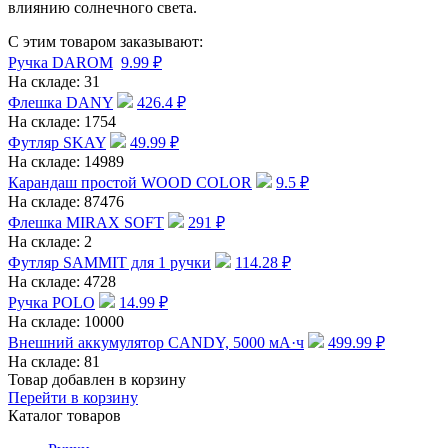
влиянию солнечного света.
С этим товаром заказывают:
Ручка DAROM
9.99
₽
На складе:
31
Флешка DANY
426.4
₽
На складе:
1754
Футляр SKAY
49.99
₽
На складе:
14989
Карандаш простой WOOD COLOR
9.5
₽
На складе:
87476
Флешка MIRAX SOFT
291
₽
На складе:
2
Футляр SAMMIT для 1 ручки
114.28
₽
На складе:
4728
Ручка POLO
14.99
₽
На складе:
10000
Внешний аккумулятор CANDY, 5000 мА·ч
499.99
₽
На складе:
81
Товар добавлен в корзину
Перейти в корзину
Каталог товаров