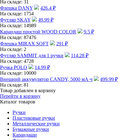
На складе:
31
Флешка DANY
426.4
₽
На складе:
1754
Футляр SKAY
49.99
₽
На складе:
14989
Карандаш простой WOOD COLOR
9.5
₽
На складе:
87476
Флешка MIRAX SOFT
291
₽
На складе:
2
Футляр SAMMIT для 1 ручки
114.28
₽
На складе:
4728
Ручка POLO
14.99
₽
На складе:
10000
Внешний аккумулятор CANDY, 5000 мА·ч
499.99
₽
На складе:
81
Товар добавлен в корзину
Перейти в корзину
Каталог товаров
Ручки
Пластиковые ручки
Металлические ручки
Бумажные ручки
Карандаши