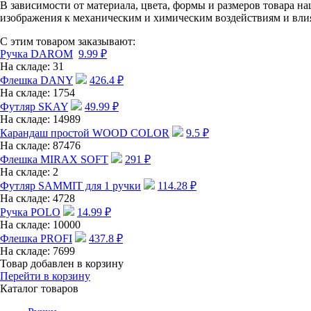
В зависимости от материала, цвета, формы и размеров товара 
изображения к механическим и химическим воздействиям и вли
С этим товаром заказывают:
Ручка DAROM
9.99
₽
На складе:
31
Флешка DANY
426.4
₽
На складе:
1754
Футляр SKAY
49.99
₽
На складе:
14989
Карандаш простой WOOD COLOR
9.5
₽
На складе:
87476
Флешка MIRAX SOFT
291
₽
На складе:
2
Футляр SAMMIT для 1 ручки
114.28
₽
На складе:
4728
Ручка POLO
14.99
₽
На складе:
10000
Флешка PROFI
437.8
₽
На складе:
7699
Товар добавлен в корзину
Перейти в корзину
Каталог товаров