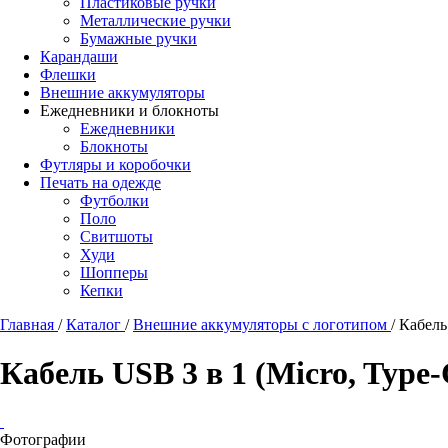
Пластиковые ручки
Металлические ручки
Бумажные ручки
Карандаши
Флешки
Внешние аккумуляторы
Ежедневники и блокноты
Ежедневники
Блокноты
Футляры и коробочки
Печать на одежде
Футболки
Поло
Свитшоты
Худи
Шопперы
Кепки
Главная
/
Каталог
/
Внешние аккумуляторы с логотипом
/
Кабель 
Кабель USB 3 в 1 (Micro, Type-
Фотографии