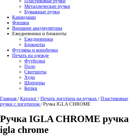
Пластиковые ручки
Металлические ручки
Бумажные ручки
Карандаши
Флешки
Внешние аккумуляторы
Ежедневники и блокноты
Ежедневники
Блокноты
Футляры и коробочки
Печать на одежде
Футболки
Поло
Свитшоты
Худи
Шопперы
Кепки
Главная
/
Каталог
/
Печать логотипа на ручках
/
Пластиковые
ручки с логотипом
/
Ручка IGLA CHROME
Ручка IGLA CHROME ручка
igla chrome