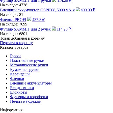
Футляр SAMMIT для 1 ручки
114.28
₽
На складе:
4728
Внешний аккумулятор CANDY, 5000 мА·ч
499.99
₽
На складе:
81
Флешка PROFI
437.8
₽
На складе:
7699
Футляр SAMMIT для 2 ручек
114.28
₽
На складе:
6801
Товар добавлен в корзину
Перейти в корзину
Каталог товаров
Ручки
Пластиковые ручки
Металлические ручки
Бумажные ручки
Карандаши
Флешки
Внешние аккумуляторы
Ежедневники
Блокноты
Футляры и коробочки
Печать на одежде
Информация