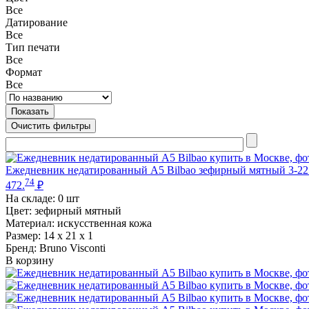
Все
Датирование
Все
Тип печати
Все
Формат
Все
Ежедневник недатированный А5 Bilbao зефирный мятный 3-22
74
472.
₽
На складе:
0 шт
Цвет: зефирный мятный
Материал: искусственная кожа
Размер: 14 х 21 х 1
Бренд: Bruno Visconti
В корзину