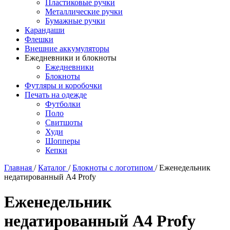
Пластиковые ручки
Металлические ручки
Бумажные ручки
Карандаши
Флешки
Внешние аккумуляторы
Ежедневники и блокноты
Ежедневники
Блокноты
Футляры и коробочки
Печать на одежде
Футболки
Поло
Свитшоты
Худи
Шопперы
Кепки
Главная
/
Каталог
/
Блокноты с логотипом
/
Еженедельник
недатированный А4 Profy
Еженедельник
недатированный А4 Profy