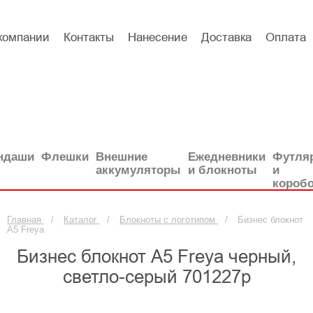
компании
Контакты
Нанесение
Доставка
Оплата
ндаши
Флешки
Внешние
Ежедневники
Футля
аккумуляторы
и блокноты
и
короб
Главная
/
Каталог
/
Блокноты с логотипом
/
Бизнес блокнот
А5 Freya
Бизнес блокнот А5 Freya черный,
светло-серый 701227p