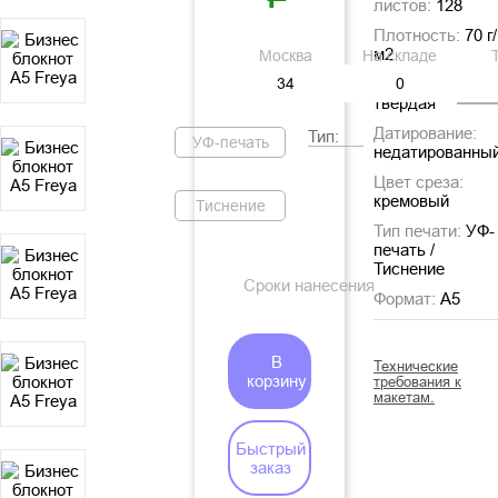
листов:
128
Плотность:
70 г/
м2
Москва
На складе
Тип обложки:
твердая
Датирование:
Тип:
УФ-печать
недатированны
Цвет среза:
кремовый
Тиснение
Тип печати:
УФ-
печать /
Тиснение
Сроки нанесения
Формат:
A5
В
Технические
корзину
требования к
макетам.
Быстрый
заказ