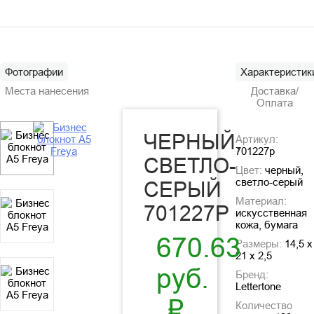
Фотографии
Характеристик
Места нанесения
Доставка/
Оплата
ЧЕРНЫЙ,
Артикул:
701227p
СВЕТЛО-
Цвет:
черный,
светло-серый
СЕРЫЙ
Материал:
701227P
искусственная
кожа, бумага
670.63
Размеры:
14,5 x
21 x 2,5
руб.
Бренд:
Lettertone
₽
Количество