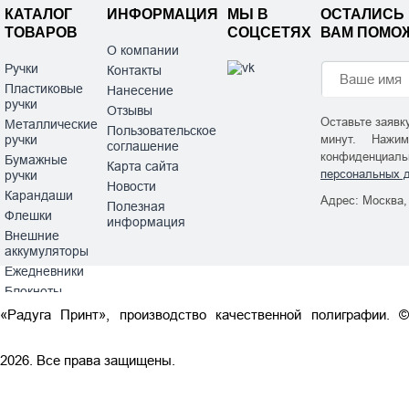
КАТАЛОГ
ИНФОРМАЦИЯ
МЫ В
ОСТАЛИСЬ
ТОВАРОВ
СОЦСЕТЯХ
ВАМ ПОМОЖ
О компании
Ручки
Контакты
Пластиковые
Нанесение
ручки
Отзывы
Оставьте заявк
Металлические
Пользовательское
ручки
минут. Нажи
соглашение
конфиденци
Бумажные
Карта сайта
персональных 
ручки
Новости
Карандаши
Адрес: Москва, 
Полезная
Флешки
информация
Внешние
аккумуляторы
Ежедневники
Блокноты
Футляры и
«Радуга Принт», производство качественной полиграфии. ©
коробочки
Печать на
2026. Все права защищены.
одежде